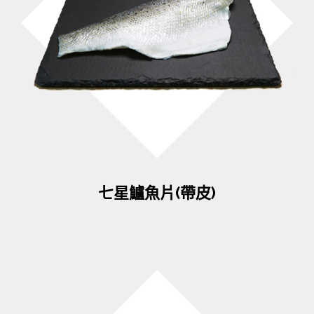
七星鱸魚片(帶皮)