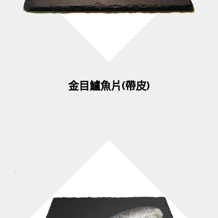
金目鱸魚片(帶皮)