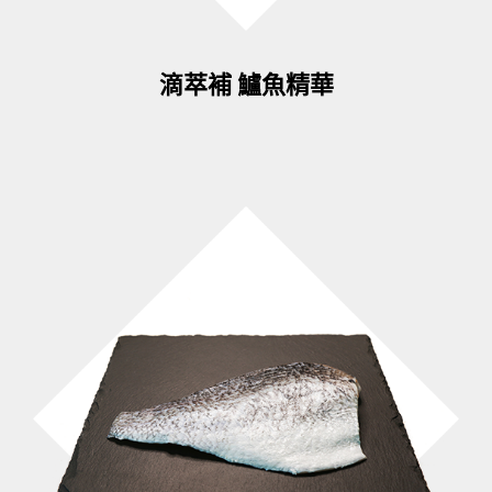
滴萃補 鱸魚精華